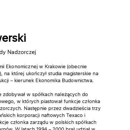
erski
dy Nadzorczej
ii Ekonomicznej w Krakowie (obecnie
 na której ukończył studia magisterskie na
kcji – kierunek Ekonomika Budownictwa.
e zdobywał w spółkach należących do
wego, w których piastował funkcje członka
dzorczych. Następnie przez dwadzieścia trzy
ańskich korporacji naftowych Texaco i
nkcje członka zarządu w polskich spółkach
rnów. W latach 1994 – 2000 brał udział w