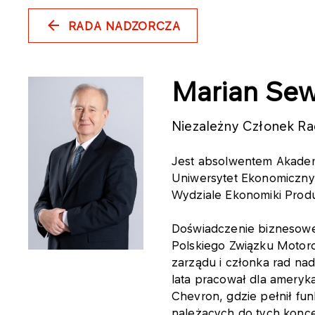
RADA NADZORCZA
Marian Sew
Niezależny Członek Ra
Jest absolwentem Akadem
Uniwersytet Ekonomiczny),
Wydziale Ekonomiki Produ
Doświadczenie biznesow
Polskiego Związku Motoro
zarządu i członka rad na
lata pracował dla ameryk
Chevron, gdzie pełnił fu
należących do tych konce