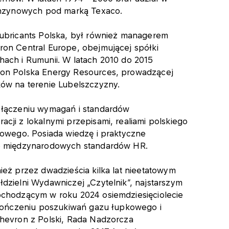
benzynowych pod marką Texaco.
ubricants Polska, był również managerem
on Central Europe, obejmującej spółki
ach i Rumunii. W latach 2010 do 2015
on Polska Energy Resources, prowadzącej
ów na terenie Lubelszczyzny.
 łączeniu wymagań i standardów
cji z lokalnymi przepisami, realiami polskiego
sowego. Posiada wiedzę i praktyczne
e międzynarodowych standardów HR.
ież przez dwadzieścia kilka lat nieetatowym
dzielni Wydawniczej „Czytelnik”, najstarszym
bchodzącym w roku 2024 osiemdziesięciolecie
akończeniu poszukiwań gazu łupkowego i
hevron z Polski, Rada Nadzorcza