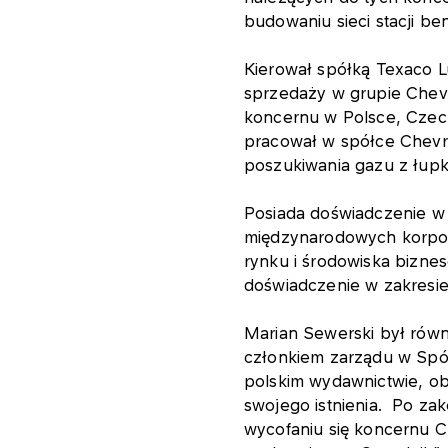
budowaniu sieci stacji 
Kierował spółką Texaco L
sprzedaży w grupie Chevr
koncernu w Polsce, Czech
pracował w spółce Chevr
poszukiwania gazu z łupk
Posiada doświadczenie w
międzynarodowych korpora
rynku i środowiska bizne
doświadczenie w zakresi
Marian Sewerski był równ
członkiem zarządu w Spół
polskim wydawnictwie, o
swojego istnienia. Po z
wycofaniu się koncernu C