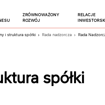
ZRÓWNOWAŻONY
RELACJE
NESU
ROZWÓJ
INWESTORSK
y i struktura spółki
Rada nadzorcza
Rada Nadzorcz
uktura spółki