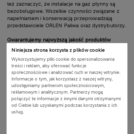
też zaznaczyć, że instalacje na gaz płynny są
bezobsługowe. Wszelkie czynności związane z
napełnianiem i konserwacją przeprowadzają
przedstawiciele ORLEN Paliwa oraz dystrybutorzy.
Gwarantujemy najwyższą jakość produktów
Niniejsza strona korzysta z plików cookie
Nasz gaz płynny ma znakomite parametry palne i
Wykorzystujemy pliki cookie do spersonalizowania
wysoką kaloryczność. Spełnia wymagania
treści i reklam, aby oferować funkcje
jakościowe polskiej normy PN C-96008 oraz
społecznościowe i analizować ruch w naszej witrynie.
europejskiej EN-589.
Informacje o tym, jak korzystasz z naszej witryny,
udostępniamy partnerom społecznościowym,
Zapewniamy bezpieczeństwo
reklamowym i analitycznym. Partnerzy mogą
połączyć te informacje z innymi danymi otrzymanymi
Zbiorniki do magazynowania gazu płynnego oraz
od Ciebie lub uzyskanymi podczas korzystania z ich
instalacje wykonane są z najnowocześniejszych
usług.
materiałów w oparciu o zaawansowaną wiedzę
techniczną.