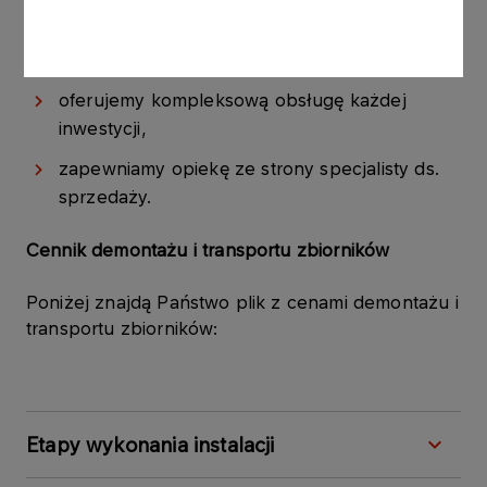
gwarantujemy najwyższą jakość produktów i
bezpieczeństwo dostaw,
oferujemy kompleksową obsługę każdej
inwestycji,
zapewniamy opiekę ze strony specjalisty ds.
sprzedaży.
Cennik demontażu i transportu zbiorników
Poniżej znajdą Państwo plik z cenami demontażu i
transportu zbiorników:
Etapy wykonania instalacji