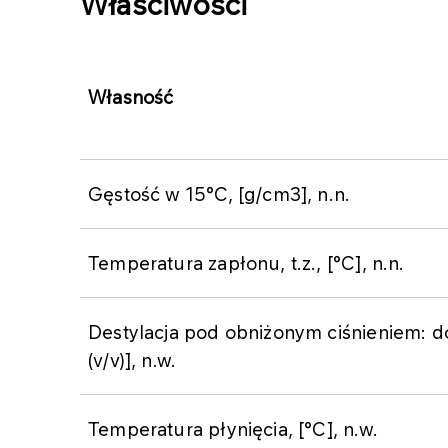
Właściwości
​Własność
Gęstość w 15°C, [g/cm3], n.n.​
​Temperatura zapłonu, t.z., [°C], n.n.
​Destylacja pod obniżonym ciśnieniem: d
(v/v)], n.w.
​Temperatura płynięcia, [°C], n.w.