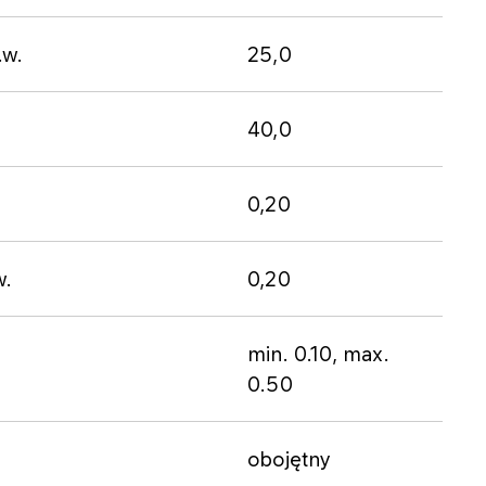
.w.
​25,0
​40,0
0​,20
w.
​0,20
​min. 0.10, max.
0.50
​obojętny