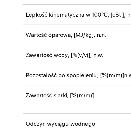
​Lepkość kinematyczna w 100°C, [cSt ], n
​Wartość opałowa, [MJ/kg], n.n.
​Zawartość wody, [%(v/v)], n.w.
​Pozostałość po spopieleniu, [%(m/m)]n.
​Zawartość siarki, [%(m/m)]
​Odczyn wyciągu wodnego