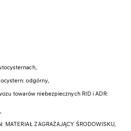
utocysternach,
tocystern: odgórny,
ozu towarów niebezpiecznych RID i ADR:
,
 UN: MATERIAŁ ZAGRAŻAJĄCY ŚRODOWISKU,