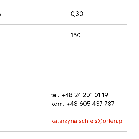
.​
​0,30
​150​
tel. +48 24 201 01 19
kom. +48 605 437 787
katarzyna.schleis@orlen.pl