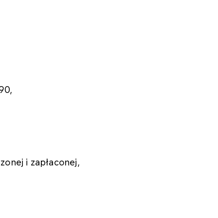
:
90,
onej i zapłaconej,