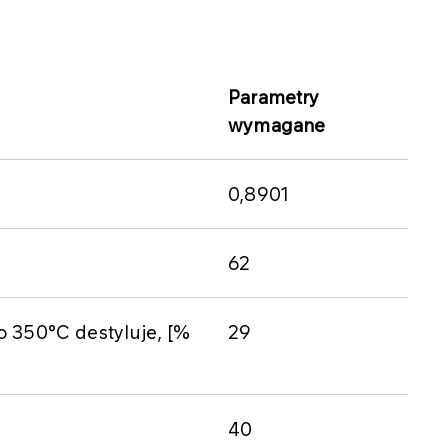
​Parametry
wymagane
0,8901​
​62
o 350°C destyluje, [%
​29
​40