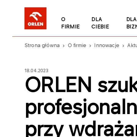
O
DLA
DLA
FIRMIE
CIEBIE
BIZ
Strona główna
O firmie
Innowacje
Akt
18.04.2023
ORLEN szu
profesjonal
przy wdraża