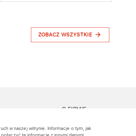
ZOBACZ WSZYSTKIE
O FIRMIE
głoś zapytanie lub
Sponsoring
uch w naszej witrynie. Informacje o tym, jak
eklamację
połączyć te informacje z innymi danymi