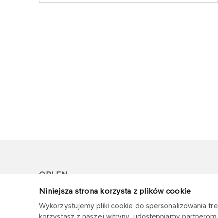
ORLEN
Niniejsza strona korzysta z plików cookie
Copyright © 1996-2026
Wykorzystujemy pliki cookie do spersonalizowania treś
Wszystkie prawa zastrzeżone
korzystasz z naszej witryny, udostępniamy partnero