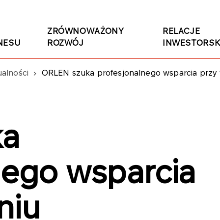
ZRÓWNOWAŻONY
RELACJE
NESU
ROZWÓJ
INWESTORSK
ualności
ORLEN szuka profesjonalnego wsparcia przy wdrażaniu skuteczn
ka
nego wsparcia
niu