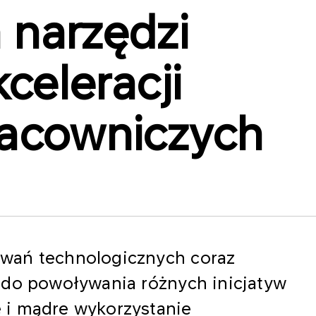
 narzędzi
kceleracji
racowniczych
wań technologicznych coraz
 do powoływania różnych inicjatyw
 i mądre wykorzystanie