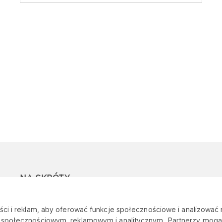
NA SKRÓTY
Ostrzeżenie przed
Przetargi
Z
ci i reklam, aby oferować funkcje społecznościowe i analizować r
oszustwami
r
m społecznościowym, reklamowym i analitycznym. Partnerzy mogą 