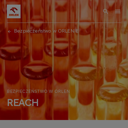
Bezpieczeństwo w ORLENIE
BEZPIECZEŃSTWO W ORLEN
REACH