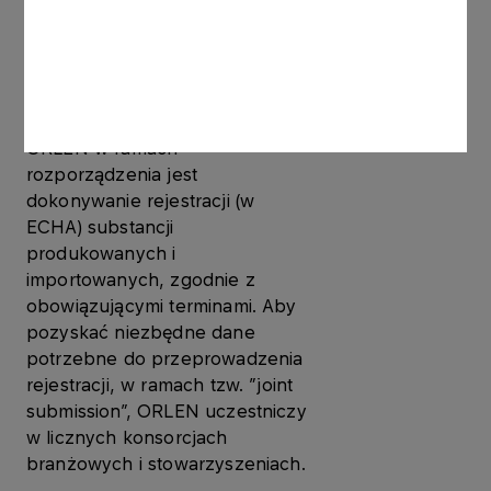
pomocniczych na jednostkach
produkcyjnych.
Pierwszym i najważniejszym
etapem realizowanym przez
ORLEN w ramach
rozporządzenia jest
dokonywanie rejestracji (w
ECHA) substancji
produkowanych i
importowanych, zgodnie z
obowiązującymi terminami. Aby
pozyskać niezbędne dane
potrzebne do przeprowadzenia
rejestracji, w ramach tzw. ”joint
submission”, ORLEN uczestniczy
w licznych konsorcjach
branżowych i stowarzyszeniach.