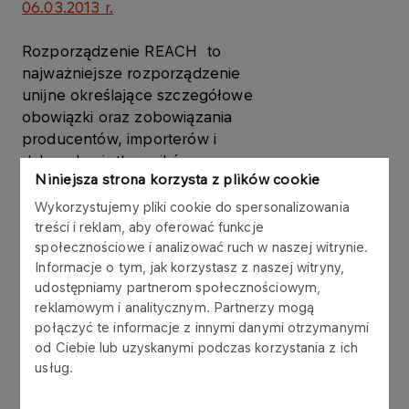
06.03.2013 r.
Rozporządzenie REACH to
najważniejsze rozporządzenie
unijne określające szczegółowe
obowiązki oraz zobowiązania
producentów, importerów i
dalszych użytkowników
Niniejsza strona korzysta z plików cookie
substancji w postaci własnej, w
mieszaninach i w wyrobach w
Wykorzystujemy pliki cookie do spersonalizowania
obszarze bezpiecznego
treści i reklam, aby oferować funkcje
zarządzania chemikaliami.
społecznościowe i analizować ruch w naszej witrynie.
Informacje o tym, jak korzystasz z naszej witryny,
udostępniamy partnerom społecznościowym,
Zgodnie z zapisami
reklamowym i analitycznym. Partnerzy mogą
rozporządzenia REACH do
połączyć te informacje z innymi danymi otrzymanymi
producentów, importerów i
od Ciebie lub uzyskanymi podczas korzystania z ich
dalszych użytkowników należy
usług.
zagwarantowanie, że substancje
które produkują, importują,