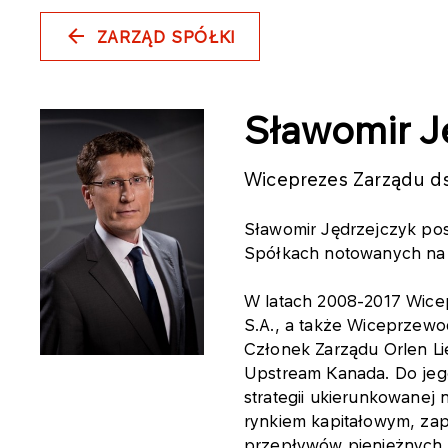
ZARZĄD SPÓŁKI
Sławomir J
Wiceprezes Zarządu d
Sławomir Jędrzejczyk pos
Spółkach notowanych na
W latach 2008-2017 Wic
S.A., a także Wiceprzewo
Członek Zarządu Orlen L
Upstream Kanada. Do jego
strategii ukierunkowanej 
rynkiem kapitałowym, zap
przepływów pieniężnych 