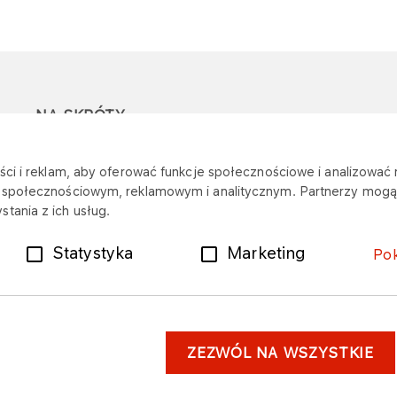
NA SKRÓTY
Ostrzeżenie przed
Przetargi
Z
ci i reklam, aby oferować funkcje społecznościowe i analizować r
oszustwami
r
m społecznościowym, reklamowym i analitycznym. Partnerzy mogą 
Dotacje
tania z ich usług.
Mapa stacji
Plany zakupowe
Statystyka
Marketing
Po
ZEZWÓL NA WSZYSTKIE
astrzeżenia prawne
Dane osobowe