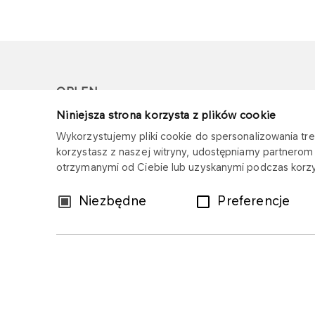
ORLEN
Niniejsza strona korzysta z plików cookie
Copyright © 1996-2026
Wykorzystujemy pliki cookie do spersonalizowania treś
Wszystkie prawa zastrzeżone
korzystasz z naszej witryny, udostępniamy partnero
otrzymanymi od Ciebie lub uzyskanymi podczas korzys
Wybór
Niezbędne
Preferencje
zgody
Mapa serwisu
Polityka prywatności
Z