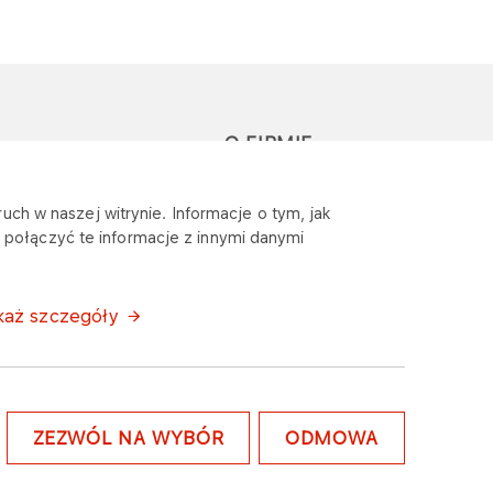
O FIRMIE
głoś zapytanie lub
Sponsoring
uch w naszej witrynie. Informacje o tym, jak
eklamację
połączyć te informacje z innymi danymi
Wymagania
bezpieczeństwa
każ szczegóły
ZEZWÓL NA WYBÓR
ODMOWA