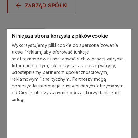
ZARZĄD SPÓŁKI
Niniejsza strona korzysta z plików cookie
Wykorzystujemy pliki cookie do spersonalizowania
treści i reklam, aby oferować funkcje
społecznościowe i analizować ruch w naszej witrynie.
Informacje o tym, jak korzystasz z naszej witryny,
udostępniamy partnerom społecznościowym,
reklamowym i analitycznym. Partnerzy mogą
połączyć te informacje z innymi danymi otrzymanymi
od Ciebie lub uzyskanymi podczas korzystania z ich
usług.
Wiesław Prugar
Wiceprezes Zarządu ds. Upstream
Ekspert branży energetycznej z 40 letnim
doświadczeniem. Absolwent Akademii Górniczo