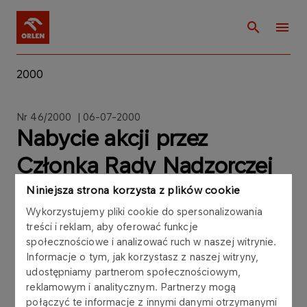
2000
Nr 46/2000 | 06-07-2000
Nabycie akcji przez
Członka Rady Nadzorczej
Niniejsza strona korzysta z plików cookie
Wykorzystujemy pliki cookie do spersonalizowania
treści i reklam, aby oferować funkcje
społecznościowe i analizować ruch w naszej witrynie.
Zgodnie z § 4 ust.1 pkt 7 oraz § 12 Rozporządzenia
Informacje o tym, jak korzystasz z naszej witryny,
Rady Ministrów z dnia 22 grudnia 1998 roku w
udostępniamy partnerom społecznościowym,
sprawie rodzaju, formy i zakresu informacji
reklamowym i analitycznym. Partnerzy mogą
bieżących i okresowych oraz terminów ich
połączyć te informacje z innymi danymi otrzymanymi