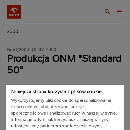
2000
Nr 61/2000 | 8-09-2000
Produkcja ONM "Standard
50"
Niniejsza strona korzysta z plików cookie
Wykorzystujemy pliki cookie do spersonalizowania
Zgodnie z art. 81 ust. 1 pkt 2 ustawy z dnia 21
treści i reklam, aby oferować funkcje
sierpnia 1997 roku Prawo o publicznym obrocie
społecznościowe i analizować ruch w naszej witrynie.
papierami wartościowymi, Zarząd Polskiego
Informacje o tym, jak korzystasz z naszej witryny,
Koncernu Naftowego ORLEN S.A. informuje, że w
udostępniamy partnerom społecznościowym,