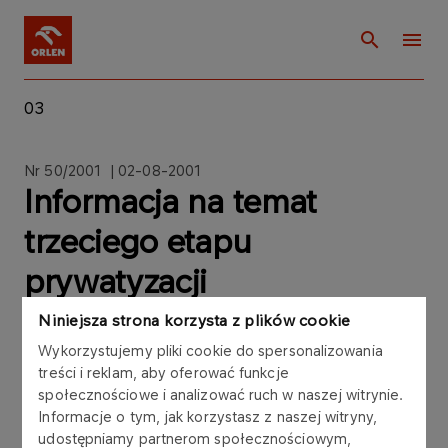
03
Nr 50/2001 | 02-08-2001
Informacja na temat
trzeciego etapu
prywatyzacji
Niniejsza strona korzysta z plików cookie
Wykorzystujemy pliki cookie do spersonalizowania
treści i reklam, aby oferować funkcje
Zarząd Polskiego Koncernu Naftowego ORLEN
społecznościowe i analizować ruch w naszej witrynie.
Informacje o tym, jak korzystasz z naszej witryny,
Spółka Akcyjna informuje, że w związku z trzecim
udostępniamy partnerom społecznościowym,
etapem prywatyzacji Spółki, w dniu 1 sierpnia