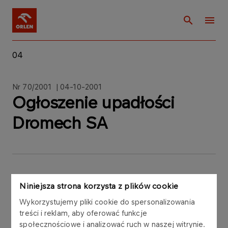
04
Nr 70/2001 | 04-10-2001
Ogłoszenie upadłości
Dromech SA
Zarząd Polskiego Koncernu Naftowego ORLEN
Niniejsza strona korzysta z plików cookie
Spółka Akcyjna informuje, że w dniu 4
Wykorzystujemy pliki cookie do spersonalizowania
października 2001 roku Sąd Rejonowy dla m. st.
treści i reklam, aby oferować funkcje
Warszawy, Sąd Gospodarczy XVII Wydział
społecznościowe i analizować ruch w naszej witrynie.