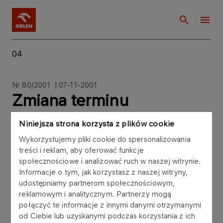
04
Nr 80/2001 | 07-11-2001
Zmiana terminu
przekazania
Niniejsza strona korzysta z plików cookie
skonsolidowanego
Wykorzystujemy pliki cookie do spersonalizowania
treści i reklam, aby oferować funkcje
sprawozdania
społecznościowe i analizować ruch w naszej witrynie.
Informacje o tym, jak korzystasz z naszej witryny,
finansowego
udostępniamy partnerom społecznościowym,
reklamowym i analitycznym. Partnerzy mogą
połączyć te informacje z innymi danymi otrzymanymi
od Ciebie lub uzyskanymi podczas korzystania z ich