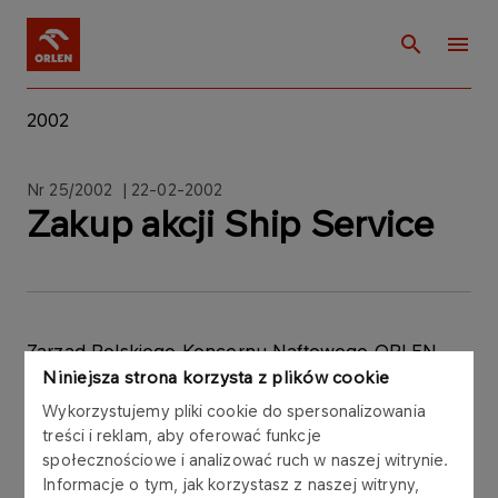
2002
Nr 25/2002 | 22-02-2002
Zakup akcji Ship Service
Zarząd Polskiego Koncernu Naftowego ORLEN
Niniejsza strona korzysta z plików cookie
S.A. informuje, że w dniu 22 lutego 2002 r. została
podpisana umowa kupna 6.000 akcji
Wykorzystujemy pliki cookie do spersonalizowania
Przedsiębiorstwa Usług Morskich Ship-Service
treści i reklam, aby oferować funkcje
S.A. z siedzibą w Szczecinie. Podmiotem
społecznościowe i analizować ruch w naszej witrynie.
sprzedającym jest spółka Brends Sp. z o.o. z
Informacje o tym, jak korzystasz z naszej witryny,