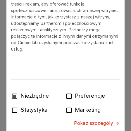
Koncernem Naftowym ORLEN S.A. oraz Basell
treści i reklam, aby oferować funkcje
Europe Holdings B.V ("Umowa Joint-Venture"),
społecznościowe i analizować ruch w naszej witrynie.
Strony uzgodniły w dniu 23 października 2002
Informacje o tym, jak korzystasz z naszej witryny,
roku treść umów handlowych związanych z
udostępniamy partnerom społecznościowym,
Umową Joint-Venture. W związku z powyższym
reklamowym i analitycznym. Partnerzy mogą
spełniony został warunek przewidziany w Umowie
połączyć te informacje z innymi danymi otrzymanymi
od Ciebie lub uzyskanymi podczas korzystania z ich
Joint-Venture w postaci konieczności uzgodnienia
usług.
powyższych umów handlowych w wyznaczonym
terminie, o którym mowa w komunikatach Spółki
nr 85/2002 z dnia 30 września 2002 roku oraz nr
88/2002 z dnia 17 października 2002 roku.
Zgodnie z postanowieniami Umowy Joint-Venture,
przeprowadzenie transakcji opisanej w Umowie
Wybór
Niezbędne
Preferencje
Joint-Venture wymaga jeszcze uzyskania
zgody
stosownej zgody Prezesa Urzędu Ochrony
Statystyka
Marketing
Konkurencji i Konsumentów, a także zapewnienia
pozyskania przez Strony odpowiednich środków
Pokaż szczegóły
finansowych niezbędnych w celu realizacji