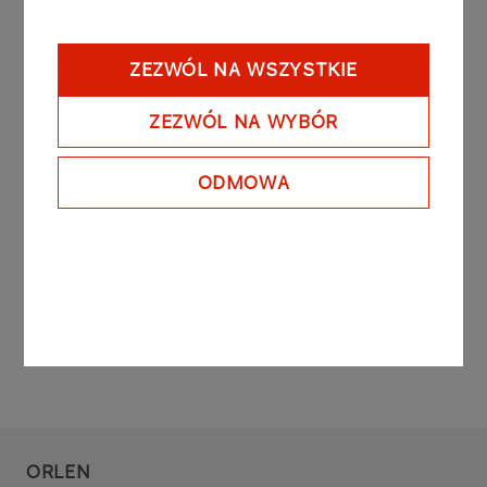
wspólnego przedsięwzięcia.
§ 5 Ust. 1 pkt. 4 oraz § 10 Rozporządzenia Rady
ZEZWÓL NA WSZYSTKIE
Ministrów z dnia 16 października 2001 roku w
sprawie informacji bieżących i okresowych
ZEZWÓL NA WYBÓR
przekazywanych przez emitentów papierów
wartościowych (Dz. U. Nr 139, poz. 1569 z póź.
ODMOWA
zm.)
ORLEN