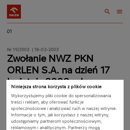
01
Nr 19/2003 | 18-03-2003
Zwołanie NWZ PKN
ORLEN S.A. na dzień 17
kwietnia 2003 roku
Niniejsza strona korzysta z plików cookie
Wykorzystujemy pliki cookie do spersonalizowania
treści i reklam, aby oferować funkcje
społecznościowe i analizować ruch w naszej witrynie.
Zarząd Polskiego Koncernu Naftowego ORLEN
Informacje o tym, jak korzystasz z naszej witryny,
udostępniamy partnerom społecznościowym,
Spółki Akcyjnej z siedzibą w Płocku przy ul.
reklamowym i analitycznym. Partnerzy mogą
Chemików 7, wpisanej do rejestru