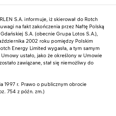
EN S.A. informuje, iż skierował do Rotch
 uwagi na fakt zakończenia przez Naftę Polską
i Gdańskiej S.A. (obecnie Grupa Lotos S.A.),
ździernika 2002 roku pomiędzy Polskim
tch Energy Limited wygasła, a tym samym
j Umowy ustało, jako że określony w Umowie
ostało zawiązane, stał się niemożliwy do
pnia 1997 r. Prawo o publicznym obrocie
oz. 754 z późn. zm.)