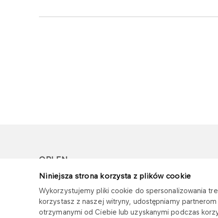
ORLEN
Niniejsza strona korzysta z plików cookie
Copyright © 1996-2026
Wykorzystujemy pliki cookie do spersonalizowania treś
Wszystkie prawa zastrzeżone
korzystasz z naszej witryny, udostępniamy partnero
otrzymanymi od Ciebie lub uzyskanymi podczas korzys