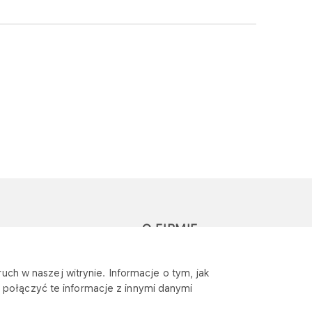
O FIRMIE
głoś zapytanie lub
Sponsoring
uch w naszej witrynie. Informacje o tym, jak
eklamację
połączyć te informacje z innymi danymi
Wymagania
bezpieczeństwa