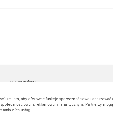
NA SKRÓTY
Ostrzeżenie przed
Przetargi
Z
ci i reklam, aby oferować funkcje społecznościowe i analizować r
oszustwami
r
m społecznościowym, reklamowym i analitycznym. Partnerzy mogą 
Dotacje
tania z ich usług.
Mapa stacji