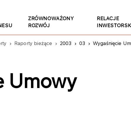
ZRÓWNOWAŻONY
RELACJE
NESU
ROZWÓJ
INWESTORSK
rty
Raporty bieżące
2003
03
Wygaśnięcie U
ie Umowy