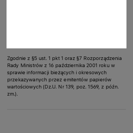
kapitału zakładowego każdej ze spółek, związku
z powyższym stanowią aktywa finansowe o
znacznej wartości w rozumieniu §2 ust. 1 oraz 3
Rozporządzenia Rady Ministrów z 16 października
2001 roku w sprawie informacji bieżących i
okresowych przekazywanych przez emitentów
papierów wartościowych.
Zgodnie z §5 ust. 1 pkt 1 oraz §7 Rozporządzenia
Rady Ministrów z 16 października 2001 roku w
sprawie informacji bieżących i okresowych
przekazywanych przez emitentów papierów
wartościowych (Dz.U. Nr 139, poz. 1569, z późn.
zm.).