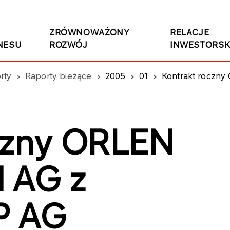
ZRÓWNOWAŻONY
RELACJE
NESU
ROZWÓJ
INWESTORSK
rty
Raporty bieżące
2005
01
Kontrakt roczn
oczny ORLEN
 AG z
P AG