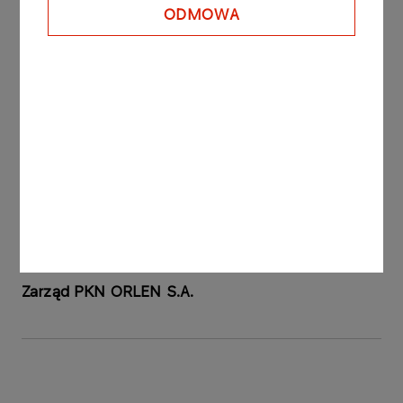
podjęcia uchwały Zgromadzenia Wspólników
ODMOWA
ORLEN Medica Sp. z o.o. o zmianie kapitału
zakładowego – 17 czerwca 2005 roku, 1 EUR =
4,0624 PLN, wynosi ok. 1 053 933,64 EUR i
przekracza wartość 500 000 EUR.
Raport sporządzono na podstawie § 5 Ust. 1 pkt 9
oraz § 15 Rozporządzenia Rady Ministrów z dnia
19 października 2005 roku w sprawie informacji
bieżących i okresowych przekazywanych przez
emitentów papierów wartościowych (Dz. U. nr 209
poz. 1744).
Zarząd PKN ORLEN S.A.