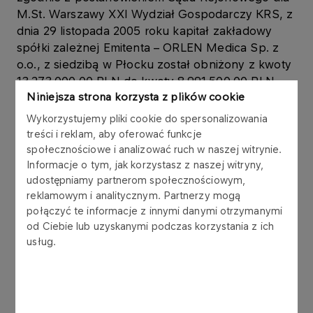
M.St. Warszawy XXI Wydział Gospodarczy KRS, z
dnia 29 listopada 2005 roku kapitał zakładowy
spółki zależnej Emitenta – ORLEN Medica Sp. z
o.o., z siedzibą w Płocku został obniżony z kwoty
13.273.000,00 PLN do kwoty 8.991.500,00 PLN.
Niniejsza strona korzysta z plików cookie
Obniżenia kapitału zakładowego ORLEN Medica
Wykorzystujemy pliki cookie do spersonalizowania
Sp. z o.o. dokonano poprzez umorzenie 8 563
treści i reklam, aby oferować funkcje
udziałów o wartości nominalnej 500,00 PLN każdy.
społecznościowe i analizować ruch w naszej witrynie.
Umorzenia udziałów dokonano bez
Informacje o tym, jak korzystasz z naszej witryny,
udostępniamy partnerom społecznościowym,
wynagrodzenia, na co PKN ORLEN S.A., jako
reklamowym i analitycznym. Partnerzy mogą
wspólnik założyciel, wyraził zgodę. Obniżenia
połączyć te informacje z innymi danymi otrzymanymi
kapitału zakładowego dokonano w celu pokrycia
od Ciebie lub uzyskanymi podczas korzystania z ich
straty netto ORLEN Medica Sp. z o.o. za rok
usług.
obrotowy 2004, powstałej w wyniku
przeszacowania wartości aktywów na skutek
zmiany stosowanych zasad rachunkowości, z
Polskich Standardów Rachunkowości na