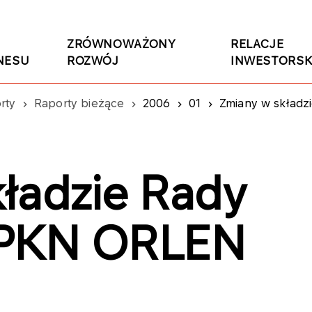
ZRÓWNOWAŻONY
RELACJE
NESU
ROZWÓJ
INWESTORSK
rty
Raporty bieżące
2006
01
Zmiany w składz
ładzie Rady
 PKN ORLEN