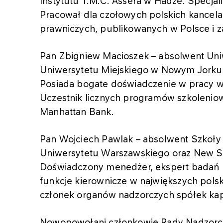
Instytutu T.M.C. Assera w Hadze. Specjal
Pracował dla czołowych polskich kancelari
prawniczych, publikowanych w Polsce i z
Pan Zbigniew Macioszek – absolwent Uni
Uniwersytetu Miejskiego w Nowym Jorku (B
Posiada bogate doświadczenie w pracy 
Uczestnik licznych programów szkoleniowy
Manhattan Bank.
Pan Wojciech Pawlak – absolwent Szkoły 
Uniwersytetu Warszawskiego oraz New S
Doświadczony menedżer, ekspert badań r
funkcje kierownicze w największych pols
członek organów nadzorczych spółek kap
Nowopowołani członkowie Rady Nadzorc