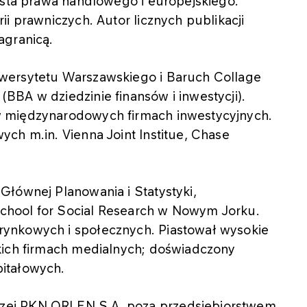
ista prawa handlowego i europejskiego.
i prawniczych. Autor licznych publikacji
agranicą.
wersytetu Warszawskiego i Baruch Collage
BA w dziedzinie finansów i inwestycji).
w międzynarodowych firmach inwestycyjnych.
ch m.in. Vienna Joint Institue, Chase
Głównej Planowania i Statystyki,
chool for Social Research w Nowym Jorku.
ynkowych i społecznych. Piastował wysokie
kich firmach medialnych; doświadczony
itałowych.
zej PKN ORLEN S.A. poza przedsiębiorstwem