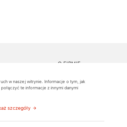
O FIRMIE
głoś zapytanie lub
Sponsoring
uch w naszej witrynie. Informacje o tym, jak
eklamację
połączyć te informacje z innymi danymi
Wymagania
bezpieczeństwa
każ szczegóły