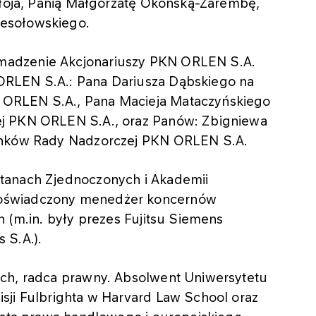
Obłoja, Panią Małgorzatę Okońską-Zarembę,
esołowskiego.
madzenie Akcjonariuszy PKN ORLEN S.A.
ORLEN S.A.: Pana Dariusza Dąbskiego na
ORLEN S.A., Pana Macieja Mataczyńskiego
ej PKN ORLEN S.A., oraz Panów: Zbigniewa
łonków Rady Nadzorczej PKN ORLEN S.A.
tanach Zjednoczonych i Akademii
Doświadczony menedżer koncernów
h (m.in. były prezes Fujitsu Siemens
 S.A.).
ych, radca prawny. Absolwent Uniwersytetu
sji Fulbrighta w Harvard Law School oraz