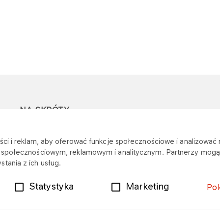
NA SKRÓTY
Ostrzeżenie przed
Przetargi
Z
ci i reklam, aby oferować funkcje społecznościowe i analizować r
oszustwami
r
m społecznościowym, reklamowym i analitycznym. Partnerzy mogą 
Dotacje
tania z ich usług.
Mapa stacji
Plany zakupowe
Statystyka
Marketing
Po