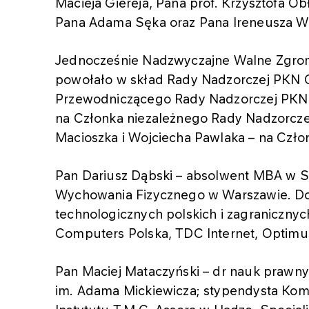
Macieja Giereja, Pana prof. Krzysztofa 
Pana Adama Sęka oraz Pana Ireneusza W
Jednocześnie Nadzwyczajne Walne Zgro
powołało w skład Rady Nadzorczej PKN 
Przewodniczącego Rady Nadzorczej PKN 
na Członka niezależnego Rady Nadzorcz
Macioszka i Wojciecha Pawlaka – na Cz
Pan Dariusz Dąbski – absolwent MBA w S
Wychowania Fizycznego w Warszawie. 
technologicznych polskich i zagranicznyc
Computers Polska, TDC Internet, Optimus
Pan Maciej Mataczyński – dr nauk prawn
im. Adama Mickiewicza; stypendysta Komi