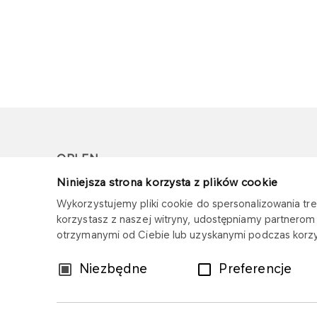
ORLEN
Niniejsza strona korzysta z plików cookie
Copyright © 1996-2026
Wykorzystujemy pliki cookie do spersonalizowania treś
Wszystkie prawa zastrzeżone
korzystasz z naszej witryny, udostępniamy partnero
otrzymanymi od Ciebie lub uzyskanymi podczas korzys
Wybór
Niezbędne
Preferencje
zgody