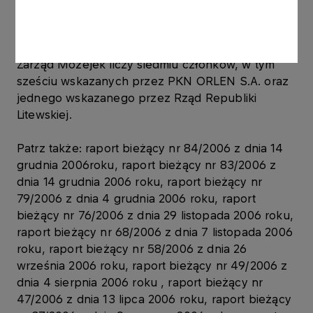
Możejek ukierunkowane są na podejmowanie
decyzji strategicznych (podobną rolę ma rada
nadzorcza w polskim prawodawstwie). Obecnie
Zarząd Możejek liczy siedmiu członków, w tym
sześciu wskazanych przez PKN ORLEN S.A. oraz
jednego wskazanego przez Rząd Republiki
Litewskiej.
Patrz także: raport bieżący nr 84/2006 z dnia 14
grudnia 2006roku, raport bieżący nr 83/2006 z
dnia 14 grudnia 2006 roku, raport bieżący nr
79/2006 z dnia 4 grudnia 2006 roku, raport
bieżący nr 76/2006 z dnia 29 listopada 2006 roku,
raport bieżący nr 68/2006 z dnia 7 listopada 2006
roku, raport bieżący nr 58/2006 z dnia 26
września 2006 roku, raport bieżący nr 49/2006 z
dnia 4 sierpnia 2006 roku , raport bieżący nr
47/2006 z dnia 13 lipca 2006 roku, raport bieżący