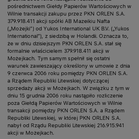
pośrednictwem Giełdy Papierów Wartościowych w
Wilnie transakcji zakupu przez PKN ORLEN S.A.
379.918.411 akcji spółki AB Mazeikiu Nafta
(„Możejki”) od Yukos International UK B.V. („Yukos
International”), z siedzibą w Holandii. Oznacza to,
że w dniu dzisiejszym PKN ORLEN S.A. stał się
formalnie właścicielem 379.918.411 akcji w
Możejkach. Tym samym spełnił się ostatni
warunek zawieszający określony w umowie z dnia
9 czerwca 2006 roku pomiędzy PKN ORLEN S.A.
a Rządem Republiki Litewskiej dotyczącej
sprzedaży akcji w Możejkach. W związku z tym w
dniu 15 grudnia 2006 roku nastąpiło rozliczenie
poza Giełdą Papierów Wartościowych w Wilnie
transakcji pomiędzy PKN ORLEN S.A. a Rządem
Republiki Litewskiej, w której PKN ORLEN S.A.
nabył od Rządu Republiki Litewskiej 216.915.941
akcji w Możejkach.