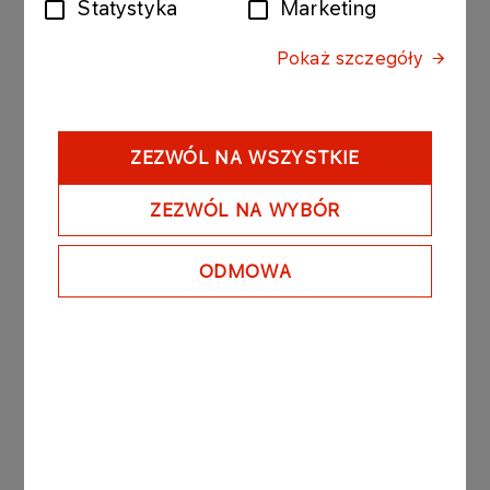
2006 r. pomiędzy PKN ORLEN S.A. a Rządem
Statystyka
Marketing
Republiki Litewskiej. Opis istotnych postanowień
Umowy Akcjonariuszy został zawarty w raporcie
Pokaż szczegóły
bieżącym nr 33/2006 z dnia 26 maja 2006 r.
Zgodnie z przepisami prawa litewskiego
ZEZWÓL NA WSZYSTKIE
przekroczenie przez PKN ORLEN S.A. poziomu
40% głosów na Walnym Zgromadzeniu Możejek
ZEZWÓL NA WYBÓR
spowodowało powstanie obowiązku ogłoszenia
przez PKN ORLEN S.A. publicznego wezwania na
wszystkie akcje Możejek, które należą do
ODMOWA
inwestorów innych niż PKN ORLEN S.A. Do czasu
zatwierdzenia przez Komisję Papierów
Wartościowych na Litwie dokumentów związanych
z obowiązkowym wezwaniem, PKN ORLEN S.A.
nie może wykonywać prawa głosu ze wszystkich
posiadanych akcji Możejek na Walnym
Zgromadzeniu Możejek. Do tego czasu, jednak
nie dłużej niż przez 100 dni, Rząd Republiki