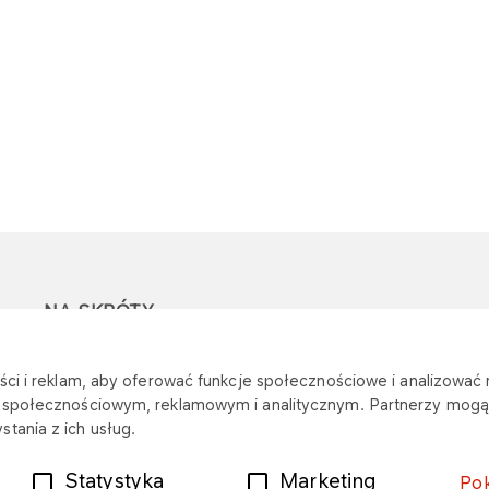
NA SKRÓTY
Ostrzeżenie przed
Przetargi
Z
ci i reklam, aby oferować funkcje społecznościowe i analizować r
oszustwami
r
m społecznościowym, reklamowym i analitycznym. Partnerzy mogą 
Dotacje
tania z ich usług.
Mapa stacji
Plany zakupowe
Statystyka
Marketing
Po