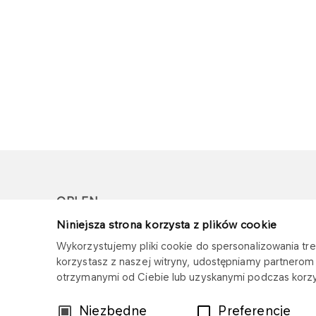
ORLEN
Niniejsza strona korzysta z plików cookie
Copyright © 1996-2026
Wykorzystujemy pliki cookie do spersonalizowania treś
Wszystkie prawa zastrzeżone
korzystasz z naszej witryny, udostępniamy partnero
otrzymanymi od Ciebie lub uzyskanymi podczas korzys
Wybór
Niezbędne
Preferencje