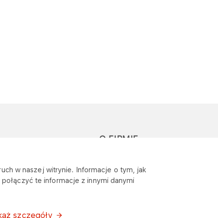
O FIRMIE
głoś zapytanie lub
Sponsoring
uch w naszej witrynie. Informacje o tym, jak
eklamację
połączyć te informacje z innymi danymi
Wymagania
bezpieczeństwa
każ szczegóły