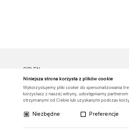
ORLEN
Niniejsza strona korzysta z plików cookie
Copyright © 1996-2026
Wykorzystujemy pliki cookie do spersonalizowania treś
Wszystkie prawa zastrzeżone
korzystasz z naszej witryny, udostępniamy partnero
otrzymanymi od Ciebie lub uzyskanymi podczas korzys
Wybór
Niezbędne
Preferencje
zgody