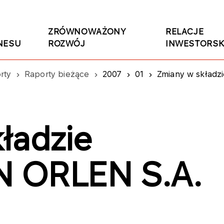
ZRÓWNOWAŻONY
RELACJE
NESU
ROZWÓJ
INWESTORSK
rty
Raporty bieżące
2007
01
Zmiany w składz
ładzie
N ORLEN S.A.