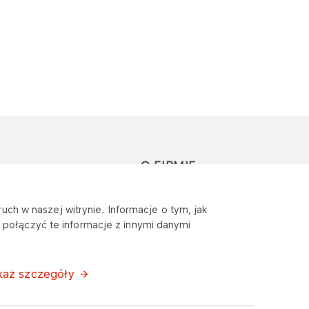
O FIRMIE
głoś zapytanie lub
Sponsoring
uch w naszej witrynie. Informacje o tym, jak
eklamację
połączyć te informacje z innymi danymi
Wymagania
bezpieczeństwa
każ szczegóły