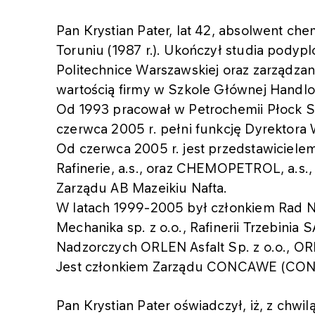
Pan Krystian Pater, lat 42, absolwent ch
Toruniu (1987 r.). Ukończył studia podyp
Politechnice Warszawskiej oraz zarządza
wartością firmy w Szkole Głównej Handl
Od 1993 pracował w Petrochemii Płock S
czerwca 2005 r. pełni funkcję Dyrektora 
Od czerwca 2005 r. jest przedstawicie
Rafinerie, a.s., oraz CHEMOPETROL, a.s.,
Zarządu AB Mazeikiu Nafta.
W latach 1999-2005 był członkiem Rad N
Mechanika sp. z o.o., Rafinerii Trzebinia
Nadzorczych ORLEN Asfalt Sp. z o.o., OR
Jest członkiem Zarządu CONCAWE (CONser
Pan Krystian Pater oświadczył, iż, z chwi