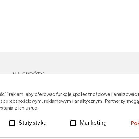
NA SKRÓTY
Ostrzeżenie przed
Przetargi
Z
ci i reklam, aby oferować funkcje społecznościowe i analizować r
oszustwami
r
m społecznościowym, reklamowym i analitycznym. Partnerzy mogą 
Dotacje
tania z ich usług.
Mapa stacji
Plany zakupowe
Statystyka
Marketing
Po