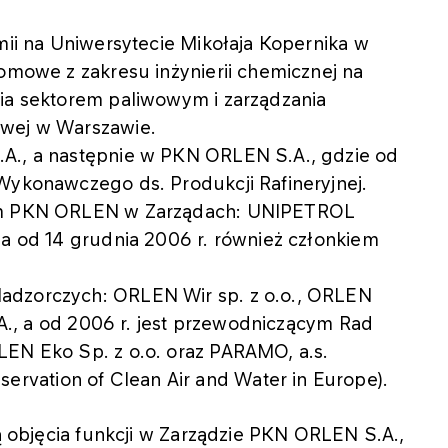
emii na Uniwersytecie Mikołaja Kopernika w
lomowe z zakresu inżynierii chemicznej na
nia sektorem paliwowym i zarządzania
owej w Warszawie.
.A., a następnie w PKN ORLEN S.A., gdzie od
Wykonawczego ds. Produkcji Rafineryjnej.
lem PKN ORLEN w Zarządach: UNIPETROL
 a od 14 grudnia 2006 r. również członkiem
adzorczych: ORLEN Wir sp. z o.o., ORLEN
 SA., a od 2006 r. jest przewodniczącym Rad
LEN Eko Sp. z o.o. oraz PARAMO, a.s.
vation of Clean Air and Water in Europe).
lą objęcia funkcji w Zarządzie PKN ORLEN S.A.,