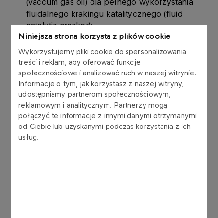
(vaccum gas oil) dla pełnego wykorzystania
fluidalnego krakingu katalitycznego (fluid
catalytic cracker);
Niniejsza strona korzysta z plików cookie
odbudowę Instalacji Destylacji Próżniowej do
Wykorzystujemy pliki cookie do spersonalizowania
końca 2007 roku
treści i reklam, aby oferować funkcje
Zapewnienie dostaw ropy naftowej:
społecznościowe i analizować ruch w naszej witrynie.
Informacje o tym, jak korzystasz z naszej witryny,
- Import ropy naftowej drogą morską z
udostępniamy partnerom społecznościowym,
wykorzystaniem infrastruktury MN w Butyndze
reklamowym i analitycznym. Partnerzy mogą
i wspólne zaopatrzenie w ropę naftową z PKN
połączyć te informacje z innymi danymi otrzymanymi
ORLEN S.A.
od Ciebie lub uzyskanymi podczas korzystania z ich
- Zaangażowanie w kontakty z odpowiednimi
usług.
stronami w celu przywrócenia dostaw
rurociągiem.
2. Poprawa Efektywności Operacyjnej we
wszystkich segmentach działalności MN. PKN
ORLEN S.A. rozpoczął już wdrażanie inicjatyw
etapu drugiego PTW, do których należą m.in.: