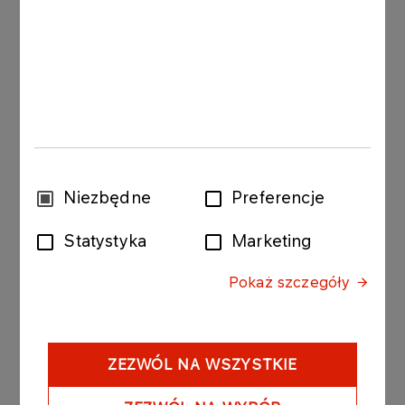
etapu. Wdrożenie kontynuowane będzie w 2008
roku z ukończeniem większości prac do końca
2011 roku. Nowy Program Inwestycyjny będzie
realizowany między innymi poprzez:
podwyższenie wskaźnika konwersji rafinerii
MN:
- instalacja hydrokrakingu
Wybór
Niezbędne
Preferencje
- kolumna do rozdziału próżniowego na
zgody
instalacji krakingu termicznego (Visbreakingu)
Statystyka
Marketing
- kolumna do rozdziału propan - propylen
inwestycje zapewniające zgodność działania
Pokaż szczegóły
rafinerii MN z regulacjami Unii Europejskiej.
Na przyrost poziomu EBITDA spółki MN do roku
2012 w porównaniu do roku 2007, wynoszący 650
ZEZWÓL NA WSZYSTKIE
milionów USD w stałych warunkach