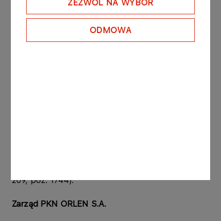
ZEZWÓL NA WYBÓR
3. Raporty roczne za 2007r. zostaną
opublikowane w następujących terminach:
ODMOWA
jednostkowy PKN ORLEN S.A. za 2007r.
23.04.2008r.
skonsolidowany Grupy Kapitałowej PKN
ORLEN S.A. za 2007r. 23.04.2008r.
Raport sporządzono na podstawie § 100 ust. 1
Rozporządzenia Ministra Finansów z dnia 19
października 2005 roku w sprawie informacji
bieżących i okresowych przekazywanych przez
emitentów papierów wartościowych (Dz. U. Nr
209, poz. 1744).
Zarząd PKN ORLEN S.A.