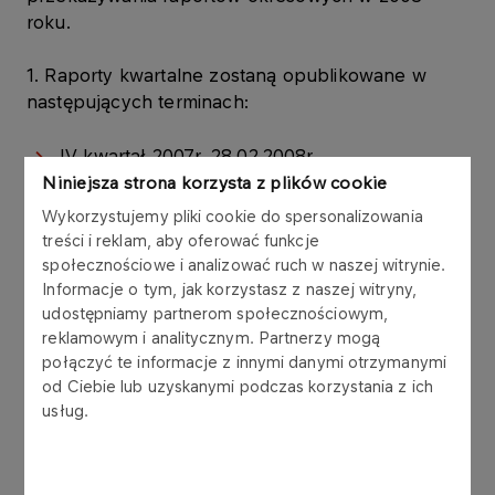
roku.
1. Raporty kwartalne zostaną opublikowane w
następujących terminach:
IV kwartał 2007r. 28.02.2008r.
Niniejsza strona korzysta z plików cookie
I kwartał 2008r. 15.05.2008r.
Wykorzystujemy pliki cookie do spersonalizowania
II kwartał 2008r. 13.08.2008r.
treści i reklam, aby oferować funkcje
społecznościowe i analizować ruch w naszej witrynie.
III kwartał 2008r. 13.11.2008r.
Informacje o tym, jak korzystasz z naszej witryny,
udostępniamy partnerom społecznościowym,
Raport kwartalny jednostkowy PKN ORLEN S.A.
reklamowym i analitycznym. Partnerzy mogą
połączyć te informacje z innymi danymi otrzymanymi
opublikowany zostanie jako część sprawozdania
od Ciebie lub uzyskanymi podczas korzystania z ich
skonsolidowanego Grupy Kapitałowej PKN
usług.
ORLEN S.A. zgodnie z § 87 ust.1 Rozporządzenia
Ministra Finansów z dnia 19 października 2005
roku w sprawie informacji bieżących i okresowych