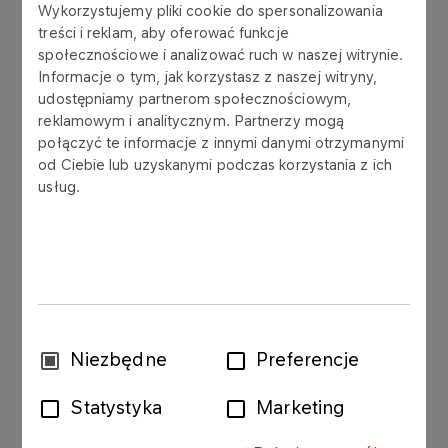
Wykorzystujemy pliki cookie do spersonalizowania
PKN ORLEN S.A., nabyła na rynku wtórnym od
treści i reklam, aby oferować funkcje
Banku PEKAO S.A., w dniu 23 lipca 2008 roku,
społecznościowe i analizować ruch w naszej witrynie.
transzę 100 obligacji wyemitowanych przez PKN
Informacje o tym, jak korzystasz z naszej witryny,
ORLEN S.A. o wartości nominalnej jednej obligacji
udostępniamy partnerom społecznościowym,
wynoszącej 100 000 PLN („Obligacje”).
reklamowym i analitycznym. Partnerzy mogą
połączyć te informacje z innymi danymi otrzymanymi
Jednostkowa cena nabycia Obligacji wyniosła 99
od Ciebie lub uzyskanymi podczas korzystania z ich
792,10 PLN. Wykup Obligacji nastąpi 4 sierpnia
usług.
2008 roku, według ich wartości nominalnej.
Rentowność Obligacji oparta jest na warunkach
rynkowych.
Obligacje zostały nabyte przez ANWIL SA jako
narzędzie lokowania krótkoterminowej płynności.
Wybór
Niezbędne
Preferencje
zgody
Obligacje zostały wyemitowane przez PKN
Statystyka
Marketing
ORLEN S.A. zgodnie z ustawą z dnia 29 czerwca