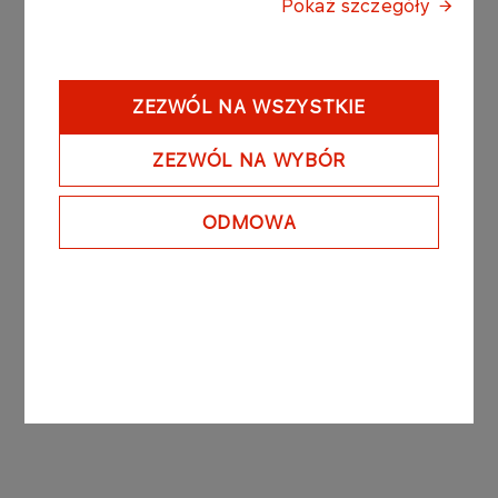
1995 r. o obligacjach (tekst jednolity: Dz.U. z 2001
Pokaż szczegóły
r. Nr 120, poz. 1300 z późn. zm.), w złotych
polskich, jako papiery wartościowe na okaziciela,
zdematerializowane, niezabezpieczone,
ZEZWÓL NA WSZYSTKIE
zerokuponowe.
ZEZWÓL NA WYBÓR
PKN ORLEN S.A. posiada 84,79% udziałów w
kapitale zakładowym ANWIL SA.
ODMOWA
Patrz także: raport bieżący nr 75/2006 z dnia 27
listopada 2006 roku.