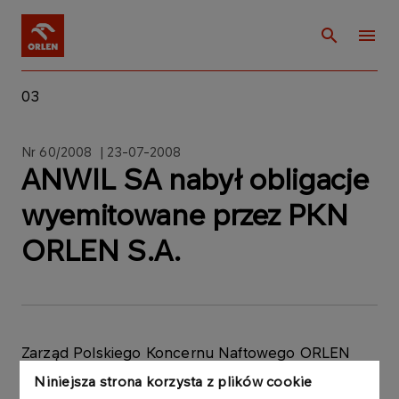
03
Nr 60/2008 | 23-07-2008
ANWIL SA nabył obligacje
wyemitowane przez PKN
ORLEN S.A.
Zarząd Polskiego Koncernu Naftowego ORLEN
S.A. („PKN ORLEN S.A.”) informuje, że Zakłady
Niniejsza strona korzysta z plików cookie
Azotowe ANWIL SA („ANWIL SA”), spółka zależna