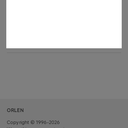
PKN ORLEN posiada 100% udziałów w kapitale
zakładowym ORLEN Księgowość.
Patrz także: raport bieżący nr 75/2006 z dnia 27
listopada 2006 roku.
ORLEN
Copyright © 1996-2026