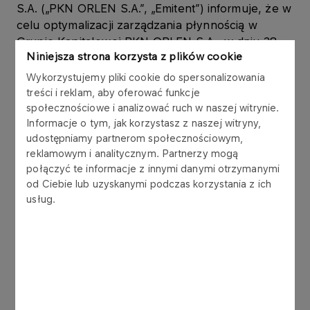
S.A. („PKN ORLEN S.A.”, „Emitent”) informuje, że w
celu optymalizacji zarządzania płynnością w
Grupie Kapitałowej PKN ORLEN S.A., w dniu 28
Niniejsza strona korzysta z plików cookie
sierpnia 2008 roku dokonał emisji
krótkoterminowych obligacji na rzecz spółki
Wykorzystujemy pliki cookie do spersonalizowania
zależnej ORLEN Księgowość Sp. z o.o. („ORLEN
treści i reklam, aby oferować funkcje
Księgowość”), w ramach Programu emisji obligacji,
społecznościowe i analizować ruch w naszej witrynie.
Informacje o tym, jak korzystasz z naszej witryny,
który Emitent podpisał z konsorcjum 6 banków w
udostępniamy partnerom społecznościowym,
listopadzie 2006 roku.
reklamowym i analitycznym. Partnerzy mogą
połączyć te informacje z innymi danymi otrzymanymi
Środki pozyskane z emisji Emitent przeznaczy na
od Ciebie lub uzyskanymi podczas korzystania z ich
finansowanie działalności bieżącej. Obligacje
usług.
zostały nabyte przez spółkę ORLEN Księgowość,
jako narzędzie lokowania krótkoterminowej
płynności.
Obligacje zostały wyemitowane zgodnie z ustawą
z dnia 29 czerwca 1995 r. o obligacjach (tekst
jednolity: Dz.U. z 2001 r. Nr 120, poz. 1300 z późn.