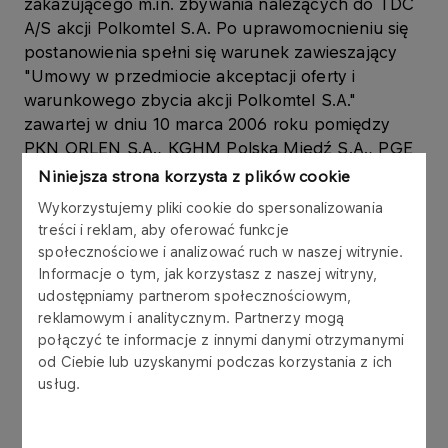
zakazującego m.in. zbywania należących do TDC
A/S akcji Polkomtel S.A. Po uprawomocnieniu się
postanowienia spełni się warunek zawieszający
"Umowy w przedmiocie akceptacji oferty i
warunkowego zbycia akcji Polkomtel S.A."
zawartej w dniu 10 marca 2006 roku pomiędzy
PKN ORLEN S.A., KGHM Polska Miedź S.A., PGE
Polska Grupa Energetyczna S.A. (wcześniej PSE
Niniejsza strona korzysta z plików cookie
S.A.) i Węglokoks S.A. jako kupującymi oraz TDC
Wykorzystujemy pliki cookie do spersonalizowania
A/S jako sprzedawcą ("Umowa").
treści i reklam, aby oferować funkcje
społecznościowe i analizować ruch w naszej witrynie.
Uchylenie wyżej wskazanego zabezpieczenia jest
Informacje o tym, jak korzystasz z naszej witryny,
konsekwencją wyroku częściowego z dnia 25
udostępniamy partnerom społecznościowym,
marca 2008 roku i wyroku końcowego z dnia 6
reklamowym i analitycznym. Partnerzy mogą
listopada 2008 roku, wydanych przez Trybunał
połączyć te informacje z innymi danymi otrzymanymi
od Ciebie lub uzyskanymi podczas korzystania z ich
Arbitrażowy przy Międzynarodowym Centrum
usług.
Arbitrażowym Austriackiej Federalnej Izby
Handlowej w Wiedniu w sprawie z powództwa
Vodafone Americas Inc.. W wyrokach tych