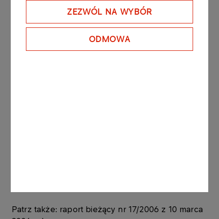
zabezpieczenia na akcjach Polkomtel S.A.,
ZEZWÓL NA WYBÓR
należących do TDC A/S, ustanowionego
postanowieniem Sądu Okręgowego w Warszawie
ODMOWA
z dnia 24 lutego 2006 r. zakazującego TDC A/S
zbycia tych akcji na rzecz PKN ORLEN S.A.,
KGHM Polska Miedź S.A., PGE Polska Grupa
Energetyczna S.A. i Węglokoks S.A..
Po uprawomocnieniu się postanowienia Sądu
Okręgowego w Warszawie Umowa dotycząca
nabycia przez PKN ORLEN S.A. 980 486 akcji
Polkomtel S.A. stanowiących około 4,78% kapitału
zakładowego Polkomtel S.A. będzie mogła zostać
zrealizowana. Intencją PKN ORLEN S.A. jest
zamknięcie transakcji nabycia akcji Polkomtel S.A.
przez PKN ORLEN S.A. do końca 2008 roku.
Patrz także: raport bieżący nr 17/2006 z 10 marca