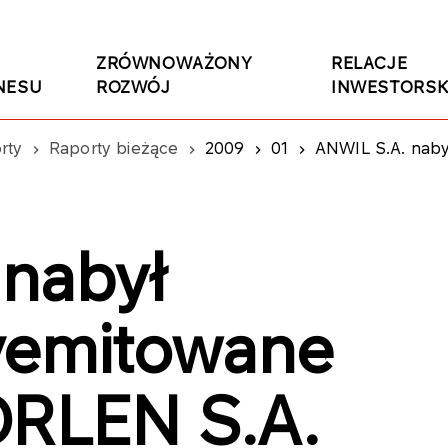
ZRÓWNOWAŻONY
RELACJE
NESU
ROZWÓJ
INWESTORSK
rty
Raporty bieżące
2009
01
ANWIL S.A. nabył
nabył
yemitowane
ORLEN S.A.