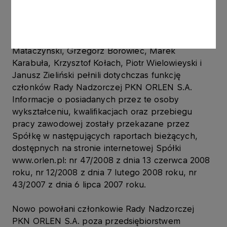
Od 04.2010 Członek Rady Programowo-Naukowej
czasopisma „Bezpieczny Bank”
Pani Angelina Sarota oraz Panowie Maciej
Mataczyński, Grzegorz Borowiec, Marek
Karabuła, Krzysztof Kołach, Piotr Wielowieyski i
Janusz Zieliński pełnili dotychczas funkcję
członków Rady Nadzorczej PKN ORLEN S.A.
Informacje o posiadanych przez te osoby
wykształceniu, kwalifikacjach oraz przebiegu
pracy zawodowej zostały przekazane przez
Spółkę w następujących raportach bieżących,
dostępnych na stronie internetowej Spółki
www.orlen.pl: nr 47/2008 z dnia 13 czerwca 2008
roku, nr 12/2008 z dnia 7 lutego 2008 roku, nr
43/2007 z dnia 6 lipca 2007 roku.
Nowo powołani członkowie Rady Nadzorczej
PKN ORLEN S.A. poza przedsiębiorstwem