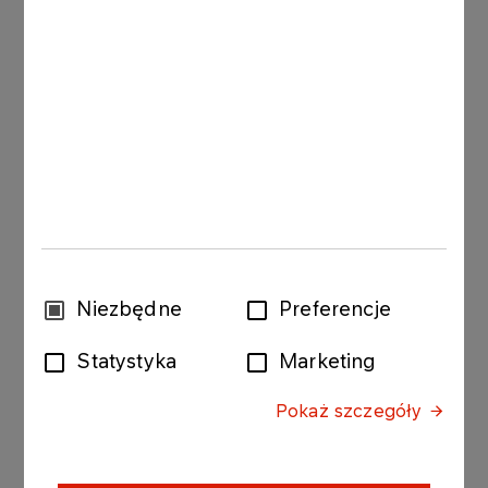
2008- Przewodniczący Rady Nadzorczej Grupa
Lew S.A.
Pan Leszek Jerzy Pawłowicz
Wykształcenie
Magister ekonomii (1973);
Doktor nauk ekonomicznych (1977);
Doktor habilitowany nauk ekonomicznych (1988)
Doświadczenie zawodowe
1973 – 1977 stażysta, asystent, starszy asystent
Wydział Ekonomiki Produkcji Uniwersytetu
Wybór
Niezbędne
Preferencje
Gdańskiego
zgody
1978 – 1988 adiunkt
Statystyka
Marketing
Wydział Ekonomiki Produkcji Uniwersytetu
Gdańskiego
Pokaż szczegóły
1988 – 1993 docent
Wydział Ekonomiki Produkcji Uniwersytetu
Gdańskiego