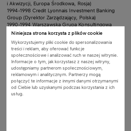
i Akwizycji, Europa Środkowa, Rosja)
1994-1998 Credit Lyonnais Investment Banking
Group (Dyrektor Zarządzający, Polska)
1990-1994 Warszawska Grupa Konsultingowa
(Partner)
Niniejsza strona korzysta z plików cookie
1987-1990 Paged S.A. (Kierownik Działu Rozwoju
Wykorzystujemy pliki cookie do spersonalizowania
Rynku)
treści i reklam, aby oferować funkcje
1986-1987 Polska Akademia Nauk, Instytut Nauk
społecznościowe i analizować ruch w naszej witrynie.
Ekonomicznych (Asystent)
Informacje o tym, jak korzystasz z naszej witryny,
udostępniamy partnerom społecznościowym,
Udział w Organizacjach Gospodarczych
reklamowym i analitycznym. Partnerzy mogą
2003-2004 American Chamber of Commerce
połączyć te informacje z innymi danymi otrzymanymi
od Ciebie lub uzyskanymi podczas korzystania z ich
(Członek Zarządu)
usług.
2005- American Chamber of Commerce (Członek
Stałego Komitetu Doradczego)
2006- Polski Instytut Dyrektorów (Członek
Korpusu Niezależnych Członków Rad
Nadzorczych