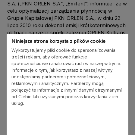
S.A. („PKN ORLEN S.A.”, „Emitent”) informuje, że w
celu optymalizacji zarządzania płynnością w
Grupie Kapitałowej PKN ORLEN S.A., w dniu 22
lipca 2010 roku dokonał emisji krótkoterminowych
obligacji na rzecz spółki zależnej ORLEN Koltrans
Sp. z o.o. („ORLEN Koltrans”), w ramach Programu
Niniejsza strona korzysta z plików cookie
emisji obligacji, który Emitent podpisał z
Wykorzystujemy pliki cookie do spersonalizowania
konsorcjum 6 banków w listopadzie 2006 roku.
treści i reklam, aby oferować funkcje
społecznościowe i analizować ruch w naszej witrynie.
Obligacje są wykorzystywane w zarządzaniu
Informacje o tym, jak korzystasz z naszej witryny,
kapitałem obrotowym Grupy Kapitałowej PKN
udostępniamy partnerom społecznościowym,
ORLEN S.A.
reklamowym i analitycznym. Partnerzy mogą
połączyć te informacje z innymi danymi otrzymanymi
od Ciebie lub uzyskanymi podczas korzystania z ich
Obligacje zostały wyemitowane zgodnie z ustawą
usług.
z dnia 29 czerwca 1995 r. o obligacjach (tekst
jednolity: Dz.U. z 2001 r. Nr 120, poz. 1300 z późn.
zm.), w złotych polskich, jako papiery wartościowe
na okaziciela, zdematerializowane,
niezabezpieczone, zerokuponowe. Wykup