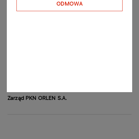
listopada 2006 roku.
ODMOWA
Raport sporządzono na podstawie § 5 ust. 1 pkt 6
oraz § 12 Rozporządzenia Ministra Finansów z
dnia 19 lutego 2009 roku w sprawie informacji
bieżących i okresowych przekazywanych przez
emitentów papierów wartościowych oraz
warunków uznawania za równoważne informacji
wymaganych przepisami prawa państwa
niebędącego państwem członkowskim (Dz. U. z
2009 roku nr 33, poz. 259 z późniejszymi
zmianami).
Zarząd PKN ORLEN S.A.