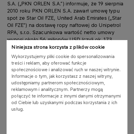
S.A. („PKN ORLEN S.A.”) informuje, że 19 sierpnia
2010 roku PKN ORLEN S.A. zawarł umowę typu
spot ze Star Oil FZE, United Arab Emirates („Star
Oil FZE”) na dostawę ropy naftowej do Unipetrol
RPA, s.r.o. Szacunkowa wartość netto umowy
wynosi około 56 milionów USD (czyli ok. 173
miliony PLN wg kursu średniego Narodowego
Niniejsza strona korzysta z plików cookie
Banku Polskiego dla PLN/USD z dnia 19 sierpnia
Wykorzystujemy pliki cookie do spersonalizowania
2010 roku).
treści i reklam, aby oferować funkcje
społecznościowe i analizować ruch w naszej witrynie.
Unipetrol RPA, s.r.o. jest spółką, w której 100%
Informacje o tym, jak korzystasz z naszej witryny,
udziałów posiada Unipetrol a.s. PKN ORLEN S.A.
udostępniamy partnerom społecznościowym,
reklamowym i analitycznym. Partnerzy mogą
posiada około 63% udziału w kapitale
połączyć te informacje z innymi danymi otrzymanymi
zakładowym Unipetrol a.s.
od Ciebie lub uzyskanymi podczas korzystania z ich
usług.
Łączna szacunkowa wartość umów zawartych
pomiędzy PKN ORLEN S.A. a Star Oil FZE w ciągu
ostatnich 12 miesięcy wynosi około 591 milionów
USD (czyli ok. 1 770 milionów PLN wg kursów