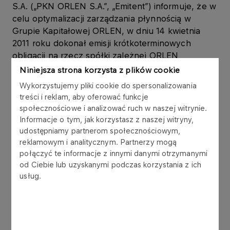
S.A. („PKN ORLEN S.A.”, „Emitent”) informuje, że w
celu optymalizacji zarządzania płynnością w
Grupie Kapitałowej ORLEN, w dniu 14 kwietnia
2011 roku dokonał emisji krótkoterminowych
obligacji na rzecz spółki zależnej ORLEN
Upstream Sp. z o.o. („ORLEN Upstream”), w
Niniejsza strona korzysta z plików cookie
ramach Programu emisji obligacji, który Emitent
Wykorzystujemy pliki cookie do spersonalizowania
podpisał z konsorcjum 6 banków w listopadzie
treści i reklam, aby oferować funkcje
2006 roku.
społecznościowe i analizować ruch w naszej witrynie.
Informacje o tym, jak korzystasz z naszej witryny,
Obligacje są wykorzystywane w zarządzaniu
udostępniamy partnerom społecznościowym,
kapitałem obrotowym Grupy Kapitałowej ORLEN.
reklamowym i analitycznym. Partnerzy mogą
połączyć te informacje z innymi danymi otrzymanymi
od Ciebie lub uzyskanymi podczas korzystania z ich
Obligacje zostały wyemitowane zgodnie z ustawą
usług.
z dnia 29 czerwca 1995 r. o obligacjach (tekst
jednolity: Dz.U. z 2001 r. Nr 120, poz. 1300 z późn.
zm.), w złotych polskich, jako papiery wartościowe
na okaziciela, zdematerializowane,
niezabezpieczone, zerokuponowe. Wykup