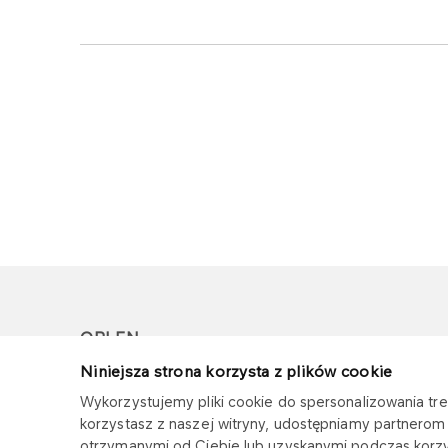
ORLEN
Niniejsza strona korzysta z plików cookie
Copyright © 1996-2026
Wykorzystujemy pliki cookie do spersonalizowania treś
Wszystkie prawa zastrzeżone
korzystasz z naszej witryny, udostępniamy partnero
otrzymanymi od Ciebie lub uzyskanymi podczas korzys