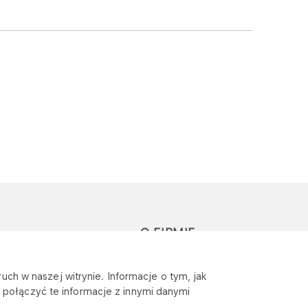
O FIRMIE
głoś zapytanie lub
Sponsoring
uch w naszej witrynie. Informacje o tym, jak
eklamację
połączyć te informacje z innymi danymi
Wymagania