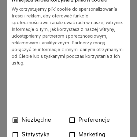
S.A. („PKN ORLEN S.A.”) informuje, że nastąpiła
Wykorzystujemy pliki cookie do spersonalizowania
zmiana terminu przekazania raportu okresowego
treści i reklam, aby oferować funkcje
PKN ORLEN S.A. za 1. półrocze 2012 roku.
społecznościowe i analizować ruch w naszej witrynie.
Zostanie on opublikowany 26 lipca 2012 roku.
Informacje o tym, jak korzystasz z naszej witryny,
udostępniamy partnerom społecznościowym,
Wcześniej ogłoszony termin przekazania raportu
reklamowym i analitycznym. Partnerzy mogą
PKN ORLEN S.A. za 1. półrocze 2012 roku
połączyć te informacje z innymi danymi otrzymanymi
ustalony był na 2 sierpnia 2012 roku.
od Ciebie lub uzyskanymi podczas korzystania z ich
usług.
Zmianie uległa także data publikacji raportu z
informacją o szacunkach wybranych danych
finansowych i operacyjnych dla Grupy Kapitałowej
ORLEN za 1. półrocze 2012 roku. Raport ten
zostanie opublikowany 19 lipca 2012 roku.
Wcześniej ogłoszony termin przekazania raportu
z szacunkami wybranych danych finansowych i
Wybór
Niezbędne
Preferencje
operacyjnych dla Grupy Kapitałowej ORLEN za 1.
zgody
półrocze 2012 roku PKN ORLEN S.A. ustalony był
Statystyka
Marketing
na 26 lipca 2012 roku.