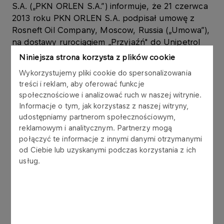
S.A. („PKN ORLEN S.A.”) informuje, że 21 czerwca
2013 roku PKN ORLEN S.A. podpisał umowę z
Rosneft Oil Company, Moscow, Russia („Umowa”),
na dostawy rurociągiem „Przyjaźń" do Unipetrol
RPA, s.r.o. maksymalnie 8,28 mln ton ropy
Niniejsza strona korzysta z plików cookie
naftowej typu REBCO. Umowa obowiązuje od 1
Wykorzystujemy pliki cookie do spersonalizowania
lipca 2013 roku do 30 czerwca 2016 roku.
treści i reklam, aby oferować funkcje
społecznościowe i analizować ruch w naszej witrynie.
W Umowie ustalono poziom odszkodowań
Informacje o tym, jak korzystasz z naszej witryny,
umownych (ang. liquidated damages) w wysokości
udostępniamy partnerom społecznościowym,
nieprzekraczającej około 0,6 mln USD miesięcznie
reklamowym i analitycznym. Partnerzy mogą
(czyli około 1,8 mln PLN wg kursu średniego
połączyć te informacje z innymi danymi otrzymanymi
Narodowego Banku Polskiego dla PLN/USD z 20
od Ciebie lub uzyskanymi podczas korzystania z ich
usług.
czerwca 2013 roku).
Na dzień zawarcia Umowy przewidywana wartość
dostaw do 30 czerwca 2016 roku wynosi około 6,2
mld USD (czyli około 20,4 mld PLN wg kursu
średniego Narodowego Banku Polskiego dla