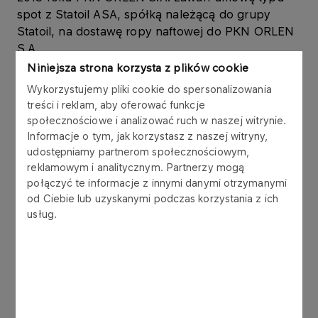
spot z Statoil ASA, spółką należącą do grupy
Statoil, na dostawę ropy naftowej do PKN ORLEN
S.A.
Niniejsza strona korzysta z plików cookie
Szacunkowa łączna wartość umów zawartych
Wykorzystujemy pliki cookie do spersonalizowania
pomiędzy PKN ORLEN S.A. i spółkami zależnymi
treści i reklam, aby oferować funkcje
PKN ORLEN S.A. („Grupa Kapitałowa ORLEN”) a
społecznościowe i analizować ruch w naszej witrynie.
spółkami należącymi do grupy Statoil w okresie
Informacje o tym, jak korzystasz z naszej witryny,
ostatnich 12 miesięcy wynosi około 1 884 mln PLN.
udostępniamy partnerom społecznościowym,
Umowy pomiędzy Grupą Kapitałową ORLEN a
reklamowym i analitycznym. Partnerzy mogą
połączyć te informacje z innymi danymi otrzymanymi
grupą Statoil zawierane były na zakup produktów
od Ciebie lub uzyskanymi podczas korzystania z ich
i ropy naftowej.
usług.
Umową o najwyższej wartości wśród wszystkich
umów zawartych pomiędzy Grupą Kapitałową
ORLEN a grupą Statoil w okresie ostatnich 12
miesięcy jest umowa z 21 lipca 2014 roku o
wartości około 76 mln USD (czyli około 233 mln