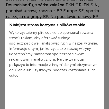
Deutschland”), spółka zależna PKN ORLEN S.A.,
podpisał umowę roczną z BP Europe SE, spółką
należącą do grupy BP. Na podstawie umowy BP
Europe SE dostarcza paliwa dla stacji ORLEN
Niniejsza strona korzysta z plików cookie
Deutschland w Niemczech do 31 grudnia 2015
Wykorzystujemy pliki cookie do spersonalizowania
roku. Szacunkowa wartość umowy wynosi około
treści i reklam, aby oferować funkcje
1,22 mld EUR (czyli około 5,07 mld PLN, według
społecznościowe i analizować ruch w naszej witrynie.
kursu średniego Narodowego Banku Polskiego
Informacje o tym, jak korzystasz z naszej witryny,
dla EUR/PLN z 25 czerwca 2015 roku).
udostępniamy partnerom społecznościowym,
reklamowym i analitycznym. Partnerzy mogą
Szacunkowa łączna wartość umów zawartych
połączyć te informacje z innymi danymi otrzymanymi
pomiędzy Grupą Kapitałową ORLEN a spółkami
od Ciebie lub uzyskanymi podczas korzystania z ich
należącymi do grupy BP w okresie od 13 stycznia
usług.
2015 roku do 25 czerwca 2015 roku wynosi około
5,55 mld PLN. Umowy pomiędzy Grupą
Kapitałową ORLEN a grupą BP zawierane były na
zakup i sprzedaż produktów oraz zakup ropy
naftowej.