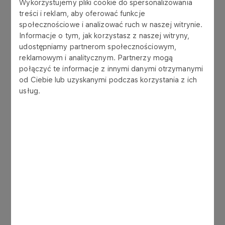
2013 – PGE Energia Odnawialna S.A.
Wykorzystujemy pliki cookie do spersonalizowania
treści i reklam, aby oferować funkcje
2013 – Przedsiębiorstwo Usługowo-Produkcyjne
społecznościowe i analizować ruch w naszej witrynie.
TOP SERWIS Sp. z o.o.
Informacje o tym, jak korzystasz z naszej witryny,
2009-2010 – Nordisk Polska Sp. z o.o.
udostępniamy partnerom społecznościowym,
2006-2008 – Polska Agencja Informacji i Inwestycji
reklamowym i analitycznym. Partnerzy mogą
Zagranicznych S.A.
połączyć te informacje z innymi danymi otrzymanymi
2005 – Tramwaje Warszawskie Sp. z o.o.
od Ciebie lub uzyskanymi podczas korzystania z ich
2003-2005 – Oczyszczalnia Ścieków Południe Sp.
usług.
z o.o.
Wykształcenie
1998-2002 – Radca prawny, aplikacja radcowska
w OIRP w Warszawie
1992-1997 – Uniwersytet Łódzki w Łodzi Wydział
Prawa i Administracji (kierunek Prawo)
Agnieszka Krzętowska