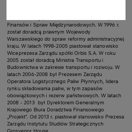
zajmował stanowisko Prezesa Krajowego Biura
Doradztwa Finansowego „Projekt”, był także
Przewodniczącym Fundacji Warszawski Instytut
Finansów i Spraw Międzynarodowych. W 1996 r.
został doradcą prawnym Wojewody
Warszawskiego do spraw reformy administracyjnej
kraju. W latach 1998-2005 piastował stanowisko
Wiceprezesa Zarządu spółki Orbis S.A. W roku
2005 został doradcą Ministra Transportu i
Budownictwa w zakresie transportu i rozwoju. W
latach 2006-2008 był Prezesem Zarządu
Operatora Logistycznego Paliw Płynnych, lidera
rynku składowania paliw, w tym zapasów
obowiązkowych i rezerw państwowych. W latach
2008 - 2013 był Dyrektorem Generalnym
Krajowego Biura Doradztwa Finansowego
„Projekt”. Od 2013 r. piastował stanowisko Prezesa
Zarządu Instytutu Studiów Strategicznych
Grosvenor House.