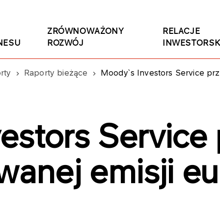
ZRÓWNOWAŻONY
RELACJE
NESU
ROZWÓJ
INWESTORSK
rty
Raporty bieżące
Moody`s Investors Service przy
estors Service 
wanej emisji eu