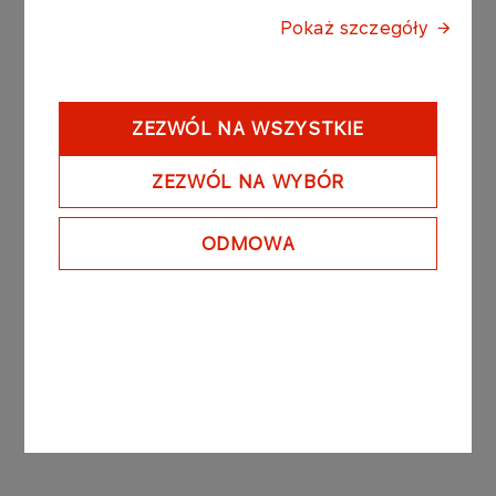
Pokaż szczegóły
Raport sporządzono na podstawie Art. 17 ust. 1
Rozporządzenia Parlamentu Europejskiego i Rady
(UE) nr 596/2014 z dnia 16 kwietnia 2014 r. w
sprawie nadużyć na rynku (rozporządzenie w
ZEZWÓL NA WSZYSTKIE
sprawie nadużyć na rynku) oraz uchylające
dyrektywę 2003/6/WE Parlamentu Europejskiego
ZEZWÓL NA WYBÓR
i Rady i dyrektywy Komisji 2003/124/WE,
2003/125/WE i 2004/72/WE.
ODMOWA
Zarząd PKN ORLEN S.A.