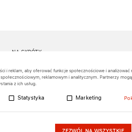
NA SKRÓTY
Ostrzeżenie przed
Przetargi
Z
ci i reklam, aby oferować funkcje społecznościowe i analizować r
oszustwami
r
m społecznościowym, reklamowym i analitycznym. Partnerzy mogą 
Dotacje
tania z ich usług.
Mapa stacji
Plany zakupowe
Statystyka
Marketing
Po
ZEZWÓL NA WSZYSTKIE