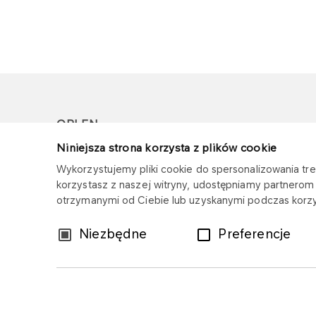
ORLEN
Niniejsza strona korzysta z plików cookie
Copyright © 1996-2026
Wykorzystujemy pliki cookie do spersonalizowania treś
Wszystkie prawa zastrzeżone
korzystasz z naszej witryny, udostępniamy partnero
otrzymanymi od Ciebie lub uzyskanymi podczas korzys
Wybór
Niezbędne
Preferencje
zgody