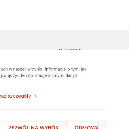
O FIRMIE
głoś zapytanie lub
Sponsoring
uch w naszej witrynie. Informacje o tym, jak
eklamację
połączyć te informacje z innymi danymi
Wymagania
bezpieczeństwa
każ szczegóły
ZEZWÓL NA WYBÓR
ODMOWA