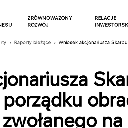
ZRÓWNOWAŻONY
RELACJE
NESU
ROZWÓJ
INWESTORSK
rty
Raporty bieżące
Wniosek akcjonariusza Skarbu Państwa o zmiany d
jonariusza Sk
o porządku ob
 zwołanego na 