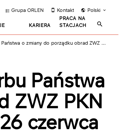
Grupa ORLEN
Kontakt
Polski
PRACA NA
IE
KARIERA
STACJACH
o porządku obrad ZWZ PKN ORLEN S.A. zwołanego na 26 czerwca 2018 roku
arbu Państwa
rad ZWZ PKN
26 czerwca