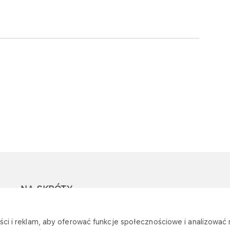
NA SKRÓTY
Ostrzeżenie przed
Przetargi
Z
ci i reklam, aby oferować funkcje społecznościowe i analizować r
oszustwami
r