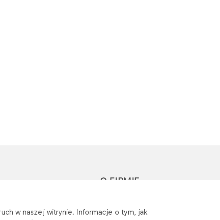
O FIRMIE
głoś zapytanie lub
Sponsoring
uch w naszej witrynie. Informacje o tym, jak
eklamację