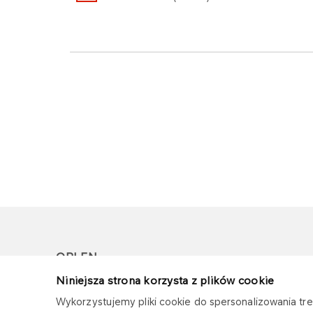
ORLEN
Niniejsza strona korzysta z plików cookie
Copyright © 1996-2026
Wykorzystujemy pliki cookie do spersonalizowania treś
Wszystkie prawa zastrzeżone