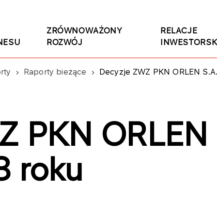
ZRÓWNOWAŻONY
RELACJE
NESU
ROZWÓJ
INWESTORSK
rty
Raporty bieżące
Decyzje ZWZ PKN ORLEN S.A. w
Z PKN ORLEN S
8 roku