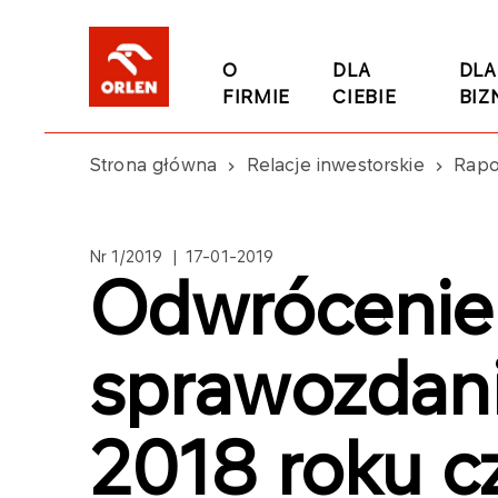
O
DLA
DLA
FIRMIE
CIEBIE
BIZ
Strona główna
Relacje inwestorskie
Rapo
Nr 1/2019 | 17-01-2019
Odwrócenie
sprawozdani
2018 roku c