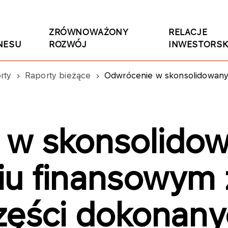
ZRÓWNOWAŻONY
RELACJE
NESU
ROZWÓJ
INWESTORSK
rty
Raporty bieżące
Odwrócenie w skonsolidowanym sprawozdaniu finansowym za 4 kwarta
 w skonsolido
u finansowym z
zęści dokonan