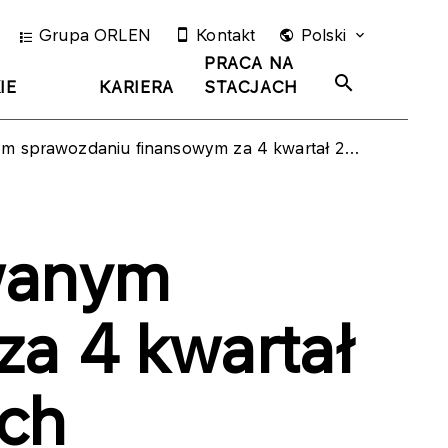
Grupa ORLEN
Kontakt
Polski
PRACA NA
IE
KARIERA
STACJACH
ł 2018 roku części dokonanych historycznie odpisów aktualizujących wartość majątku trwałego
wanym
a 4 kwartał
ych