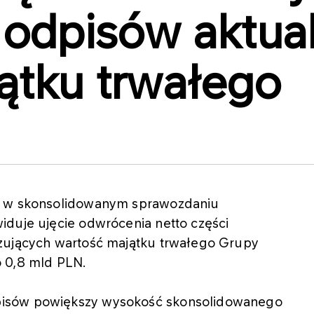
 odpisów aktua
ątku trwałego
że w skonsolidowanym sprawozdaniu
iduje ujęcie odwrócenia netto części
izujących wartość majątku trwałego Grupy
o 0,8 mld PLN.
pisów powiększy wysokość skonsolidowanego