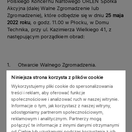
Polskiego Koncernu Naftowego ORLEN Spółka
Akcyjna (dalej Walne Zgromadzenie lub
Zgromadzenie), które odbędzie się w dniu
25 maja
2022
roku
, o godz. 11.00 w Płocku, w Domu
Technika, przy ul. Kazimierza Wielkiego 41, z
następującym porządkiem obrad:
1. Otwarcie Walnego Zgromadzenia.
Niniejsza strona korzysta z plików cookie
2. Wybór Przewodniczącego Walnego
Zgromadzenia.
Wykorzystujemy pliki cookie do spersonalizowania
treści i reklam, aby oferować funkcje
społecznościowe i analizować ruch w naszej witrynie.
3. Stwierdzenie prawidłowości zwołania
Informacje o tym, jak korzystasz z naszej witryny,
Walnego Zgromadzenia i jego zdolności do
udostępniamy partnerom społecznościowym,
podejmowania uchwał.
reklamowym i analitycznym. Partnerzy mogą
połączyć te informacje z innymi danymi otrzymanymi
4. Przyjęcie porządku obrad.
od Ciebie lub uzyskanymi podczas korzystania z ich