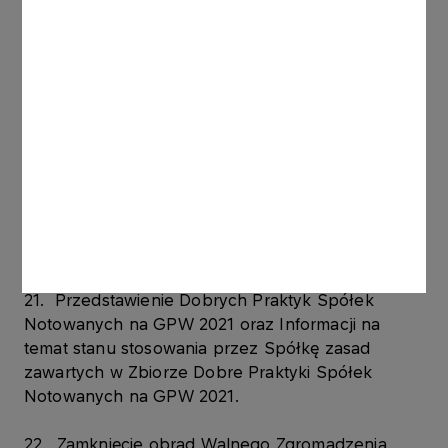
18. Podjęcie uchwały w sprawie ustalenia liczby
członków Rady Nadzorczej.
19. Podjęcie uchwał w sprawie powołania
członków Rady Nadzorczej na nową kadencję.
20. Rozpatrzenie oraz podjęcie uchwały w
sprawie zaopiniowania Sprawozdania Rady
Nadzorczej PKN ORLEN S.A. o wynagrodzeniach
Członków Zarządu oraz Rady Nadzorczej za rok
2021.
21. Przedstawienie Dobrych Praktyk Spółek
Notowanych na GPW 2021 oraz Informacji na
temat stanu stosowania przez Spółkę zasad
zawartych w Zbiorze Dobre Praktyki Spółek
Notowanych na GPW 2021.
22. Zamknięcie obrad Walnego Zgromadzenia.