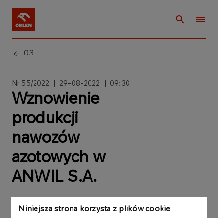
03
Nr 55/2022 | 29
-08-2022 | 09:30
Wznowienie
produkcji
nawozów
azotowych w
ANWIL S.A.
Niniejsza strona korzysta z plików cookie