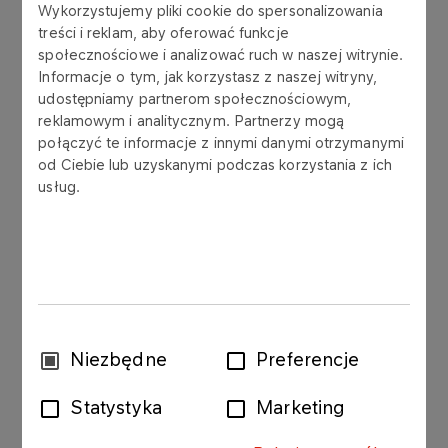
Wykorzystujemy pliki cookie do spersonalizowania
PKN ORLEN S.A. informuje, że w trosce o
treści i reklam, aby oferować funkcje
zagwarantowanie bezpieczeństwa
społecznościowe i analizować ruch w naszej witrynie.
żywnościowego kraju oraz ochrony zdrowia w
Informacje o tym, jak korzystasz z naszej witryny,
Polsce, pomimo trudnych warunków
udostępniamy partnerom społecznościowym,
reklamowym i analitycznym. Partnerzy mogą
makroekonomicznych, spółka ANWIL S.A. podjęła
połączyć te informacje z innymi danymi otrzymanymi
decyzję o wznowieniu produkcji nawozów
od Ciebie lub uzyskanymi podczas korzystania z ich
azotowych.
usług.
PKN ORLEN S.A. posiada 100% udziałów w
kapitale zakładowym ANWIL S.A.
Wybór
Niezbędne
Preferencje
zgody
Patrz także: raport bieżący nr 49/2022 z 23
Statystyka
Marketing
sierpnia 2022 roku.