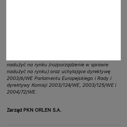
Powyższa decyzja Zarządu Spółki wymaga zgody
Rady Nadzorczej Spółki, o którą wystąpił dzisiaj
Zarząd PKN ORLEN S.A.”
Podstawa prawna: Art. 17 ust. 1 Rozporządzenia
Parlamentu Europejskiego i Rady (UE) nr
596/2014 z dnia 16 kwietnia 2014 roku w sprawie
nadużyć na rynku (rozporządzenie w sprawie
nadużyć na rynku) oraz uchylające dyrektywę
2003/6/WE Parlamentu Europejskiego i Rady i
dyrektywy Komisji 2003/124/WE, 2003/125/WE i
2004/72/WE.
Zarząd PKN ORLEN S.A.