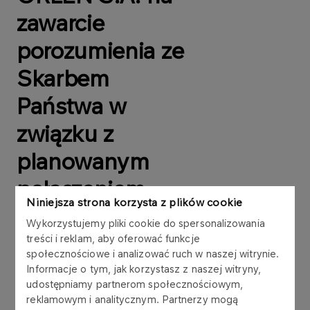
zawarcie
porozumienia ze
Skarbem
Państwa w
związku z
planowanym
połączeniem
Niniejsza strona korzysta z plików cookie
Spółki z PGNiG
Wykorzystujemy pliki cookie do spersonalizowania
S.A.
treści i reklam, aby oferować funkcje
społecznościowe i analizować ruch w naszej witrynie.
Informacje o tym, jak korzystasz z naszej witryny,
udostępniamy partnerom społecznościowym,
reklamowym i analitycznym. Partnerzy mogą