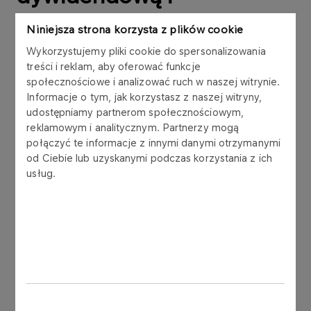
wstępną
Niniejsza strona korzysta z plików cookie
rekomendacją
Wykorzystujemy pliki cookie do spersonalizowania
treści i reklam, aby oferować funkcje
wypłaty
społecznościowe i analizować ruch w naszej witrynie.
Informacje o tym, jak korzystasz z naszej witryny,
dywidendy za
udostępniamy partnerom społecznościowym,
2022 rok
reklamowym i analitycznym. Partnerzy mogą
połączyć te informacje z innymi danymi otrzymanymi
od Ciebie lub uzyskanymi podczas korzystania z ich
usług.
PKN ORLEN S.A. („Spółka”) ogłasza aktualizację
strategii Grupy Kapitałowej ORLEN do 2030 roku
(„Strategia”).
Pełna treść raportu bieżącego wraz z
załącznikiem (prezentacją) znajduje się pod