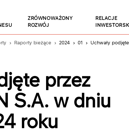
ZRÓWNOWAŻONY
RELACJE
NESU
ROZWÓJ
INWESTORSK
rty
Raporty bieżące
2024
01
Uchwały podjęte p
jęte przez
S.A. w dniu
24 roku