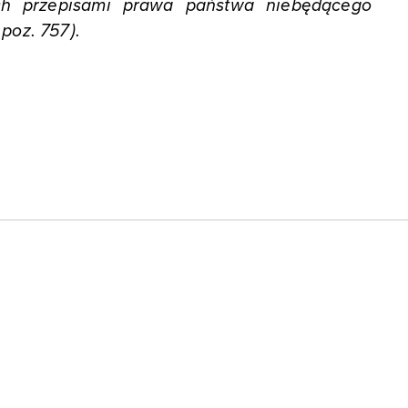
h przepisami prawa państwa niebędącego
poz. 757).