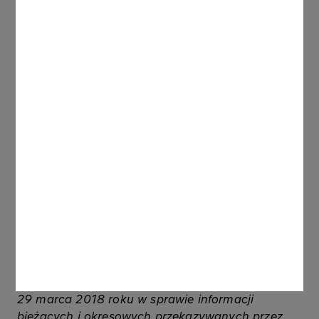
obrad:
„22. Zmiany w składzie Rady Nadzorczej Spółki.
23. Zamknięcie obrad Walnego Zgromadzenia.”
Raport sporządzono na podstawie § 19 ust. 1 pkt
5) – 9) Rozporządzenia Ministrów Finansów z dnia
29 marca 2018 roku w sprawie informacji
bieżących i okresowych przekazywanych przez